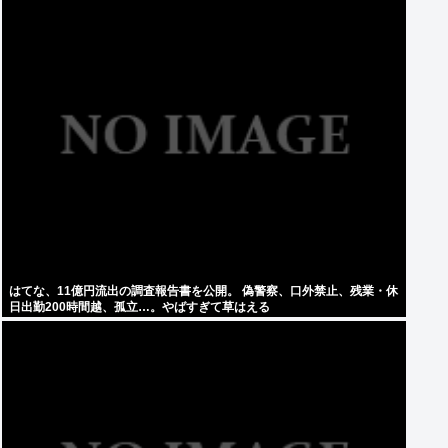
はてな、11億円流出の調査報告書を公開。 偽警察、口外禁止、残業・休
日出勤200時間越、孤立…。やばすぎて草はえる