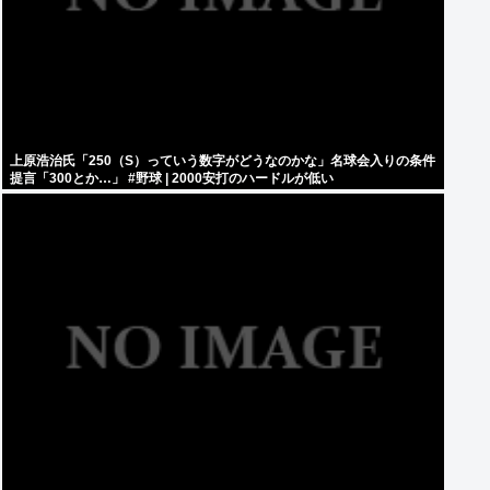
上原浩治氏「250（S）っていう数字がどうなのかな」名球会入りの条件
提言「300とか…」 #野球 | 2000安打のハードルが低い