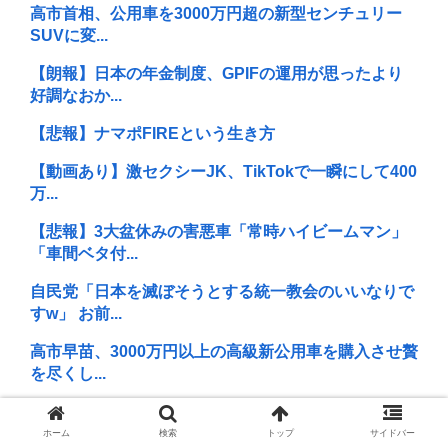
高市首相、公用車を3000万円超の新型センチュリー
SUVに変...
【朗報】日本の年金制度、GPIFの運用が思ったより
好調なおか...
【悲報】ナマポFIREという生き方
【動画あり】激セクシーJK、TikTokで一瞬にして400
万...
【悲報】3大盆休みの害悪車「常時ハイビームマン」
「車間ベタ付...
自民党「日本を滅ぼそうとする統一教会のいいなりで
すw」 お前...
高市早苗、3000万円以上の高級新公用車を購入させ贅
を尽くし...
韓国人さん、ネトウヨの痛いところを突いてしまう。
「日本人は韓...
ホーム
検索
トップ
サイドバー