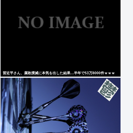
習近平さん、腐敗撲滅に本気を出した結果…半年で53万8000件ｗｗｗ