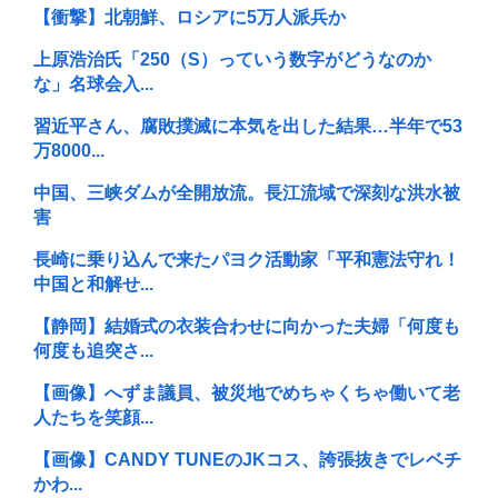
【衝撃】北朝鮮、ロシアに5万人派兵か
上原浩治氏「250（S）っていう数字がどうなのか
な」名球会入...
習近平さん、腐敗撲滅に本気を出した結果…半年で53
万8000...
中国、三峡ダムが全開放流。長江流域で深刻な洪水被
害
長崎に乗り込んで来たパヨク活動家「平和憲法守れ！
中国と和解せ...
【静岡】結婚式の衣装合わせに向かった夫婦「何度も
何度も追突さ...
【画像】へずま議員、被災地でめちゃくちゃ働いて老
人たちを笑顔...
【画像】CANDY TUNEのJKコス、誇張抜きでレベチ
かわ...