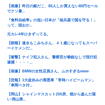
【画像】昨日の銀だこ、88人しか買えない88円セール
でクソ暑...
『食料自給率』の低い日本が「核兵器で国を守る！」
って、頭おか...
元カレ4年ひきずってる。
【朗報】速水もこみちさん、４１歳になってもスーパ
ーイケメンだ...
【衝撃】ナイフ犯人さん、警察官が拳銃なしで現行犯
逮捕・・・・...
【画像】BMWの女性店員さん、ムホすぎるwww
【悲報】3大盆休みの害悪車「常時ハイビームマン」
「車間ベタ付...
【岡山】シャインマスカット200房、畑から盗んだ疑
い 岡山県...