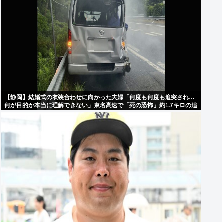
【静岡】結婚式の衣装合わせに向かった夫婦「何度も何度も追突され…
何が目的か本当に理解できない」東名高速で「死の恐怖」約1.7キロの追
突！