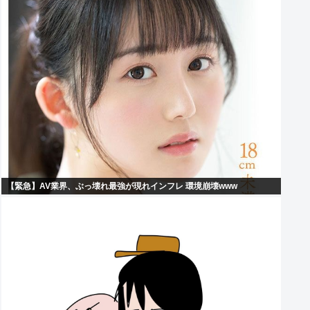
【緊急】AV業界、ぶっ壊れ最強が現れインフレ 環境崩壊www