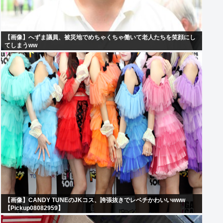
【画像】へずま議員、被災地でめちゃくちゃ働いて老人たちを笑顔にし
てしまうww
【画像】CANDY TUNEのJKコス、誇張抜きでレベチかわいいwww
【Pickup08082959】