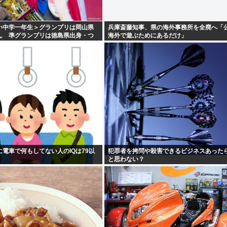
い中学一年生＞グランプリは岡山県
兵庫斎藤知事、県の海外事務所を全廃へ「
ん 準グランプリは徳島県出身・つ
海外で遊ぶためにあるだけ」
電車で何もしてない人のIQは79以
犯罪者を拷問や殺害できるビジネスあった
と思わない？