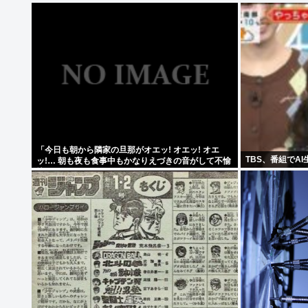
「今日も朝から隣家の旦那がオエッ! オエッ! オエ
TBS、番組でA
ッ!… 朝も夜も食事中もかなりえづきの音がして不愉
快な1日が始まります…」