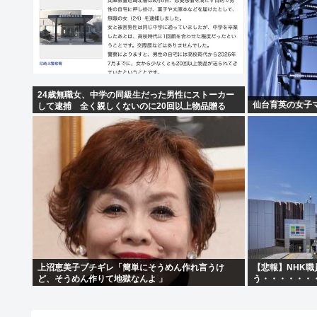
24歳無職女、中学の同級生だった男性にストーカー
仙台育英の女子マ
して逮捕 全く親しくないのに20回以上物品贈る
上沼恵美子ブチギレ「簡単にそうめん作れ言うけ
【悲報】NHK
ど、そうめん作りて地獄なんよ 」
う・・・・・・