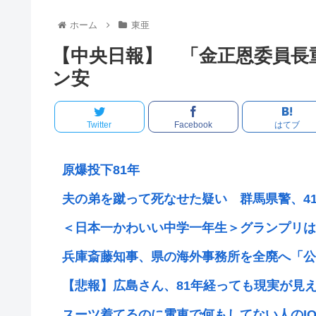
ホーム
東亜
【中央日報】 「金正恩委員長
ン安
Twitter
Facebook
はてブ
原爆投下81年
夫の弟を蹴って死なせた疑い 群馬県警、4
＜日本一かわいい中学一年生＞グランプリは岡
兵庫斎藤知事、県の海外事務所を全廃へ「公務
【悲報】広島さん、81年経っても現実が見え
スーツ着てるのに電車で何もしてない人のIQ