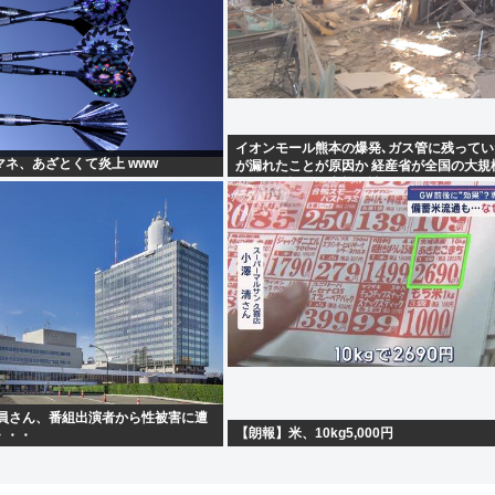
イオンモール熊本の爆発､ガス管に残ってい
ネ、あざとくて炎上 www
が漏れたことが原因か 経産省が全国の大規
ガス供給設備の点検要請
職員さん、番組出演者から性被害に遭
【朗報】米、10kg5,000円
・・・