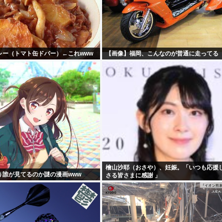
レー（トマト缶ドバー）←これwww
【画像】福岡、こんなのが普通に走ってる
檜山沙耶（おさや）、妊娠。「いつも応援
う誰が見てるのか謎の漫画www
さる皆さまに感謝 」