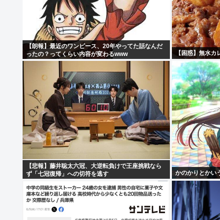
【朗報】最近のワンピース、20年やってた話なんだ
【困惑】無水カ
ったの？ってくらい内容が変わるwww
【悲報】藤井聡太六冠、大逆転負けで王座挑戦なら
かのかりとかい
ず「七冠復帰」への切符を逃す