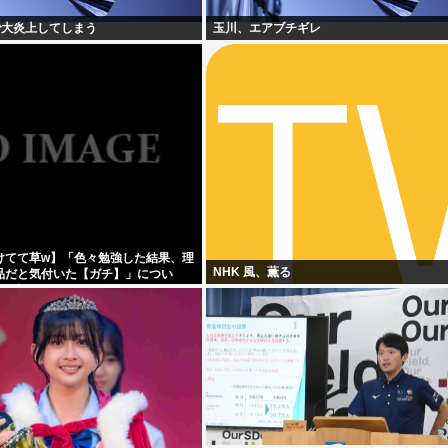
で大炎上してしまう
玉川、エアブチギレ
けてて草w】「色々勉強した結果、理
NHK 風、薫る
品だと気付いた【ガチ】」につい
的に話そうか