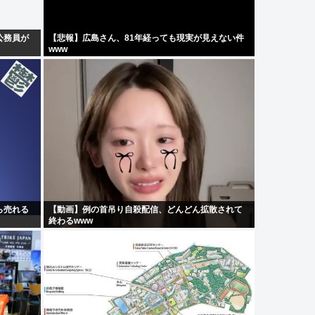
公務員が
【悲報】広島さん、81年経っても現実が見えない件
www
ら売れる
【動画】例の首吊り自殺配信、どんどん拡散されて
終わるwww