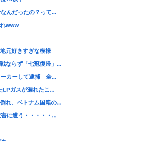
んだったの？って...
れwww
地元好きすぎな模様
ならず「七冠復帰」...
カーして逮捕 全...
Pガスが漏れたこ...
れ、ベトナム国籍の...
に遭う・・・・・...