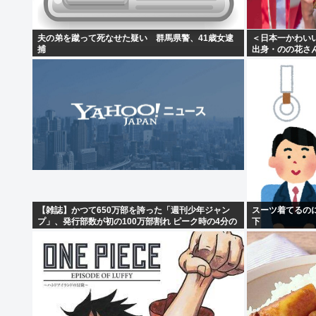
夫の弟を蹴って死なせた疑い 群馬県警、41歳女逮
＜日本一かわい
捕
出身・のの花さ
むぎさん
【雑誌】かつて650万部を誇った「週刊少年ジャン
スーツ着てるのに
プ」、発行部数が初の100万部割れ ピーク時の4分の
下
1にまで減少