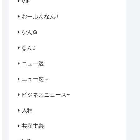
VIP
おーぷんなんJ
なんG
なんJ
ニュー速
ニュー速＋
ビジネスニュース+
人種
共産主義