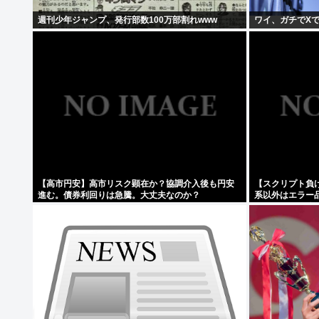
週刊少年ジャンプ、発行部数100万部割れwww
ワイ、ガチでX
【高市円安】高市リスク顕在か？協調介入後も円安
【スクリプト負
進む。債券利回りは急騰。大丈夫なのか？
系以外はエラー
て、もっと具体