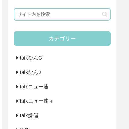
カテゴリー
talkなんG
talkなんJ
talkニュー速
talkニュー速＋
talk嫌儲