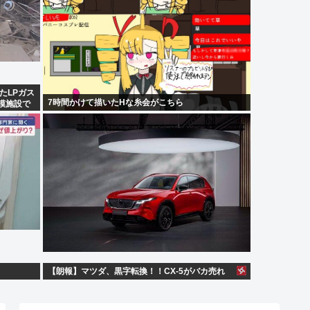
たLPガス
7時間かけて描いたHな糸会がこちら
模施設で
【朗報】マツダ、黒字転換！！CX-5がバカ売れ