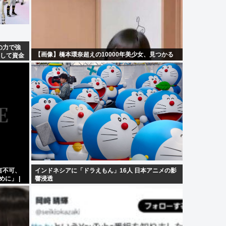
の力で強
【画像】橋本環奈超えの10000年美少女、見つかる
にして資金
言不可、
インドネシアに「ドラえもん」16人 日本アニメの影
に」 |
響浸透
ろうに