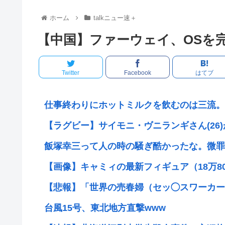
ホーム
talkニュー速＋
【中国】ファーウェイ、OSを
Twitter
Facebook
はてブ
仕事終わりにホットミルクを飲むのは三流。瞑
【ラグビー】サイモニ・ヴニランギさん(26)が
飯塚幸三って人の時の騒ぎ酷かったな。微罪で
【画像】キャミィの最新フィギュア（18万800
【悲報】「世界の売春婦（セッ◯スワーカー）
台風15号、東北地方直撃www