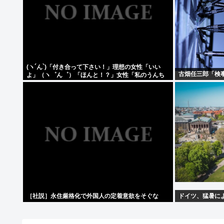
(ヽ´ん`)「付き合って下さい！」理想の女性「いい
古畑任三郎「検
よ」（ヽ゜ん゜）「ほんと！？」女性「私のうんち
食べたらね」
［社説］永住厳格化で外国人の定着意欲をそぐな
ドイツ、猛暑によ