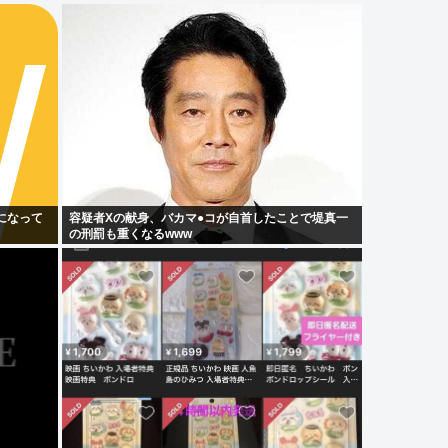
になって
容疑者Xの献身、バカマ●コが自首したことで堤真一
の刑罰も重くなるwww