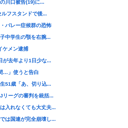
被告(19)に...
ルフスタンドで後...
・バレー症候群の恐怖
中学生の顎を右腕...
のイケメン逮捕
去年より1日少な...
間…」使うと告白
1歳「あ、切り込...
リーグの審判を統括...
入れなくても大丈夫...
は国連が完全崩壊し...