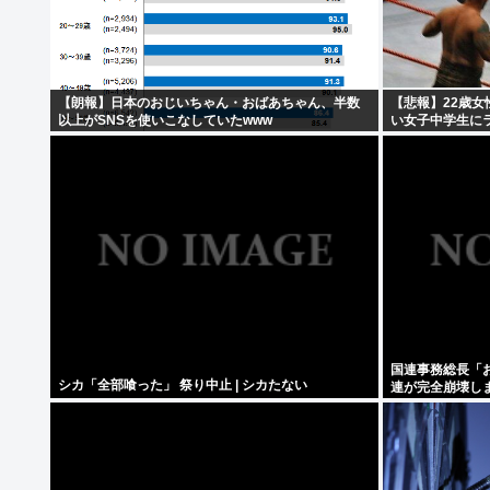
【朗報】日本のおじいちゃん・おばあちゃん、半数
【悲報】22歳
以上がSNSを使いこなしていたwww
い女子中学生に
国連事務総長「
シカ「全部喰った」 祭り中止 | シカたない
連が完全崩壊し