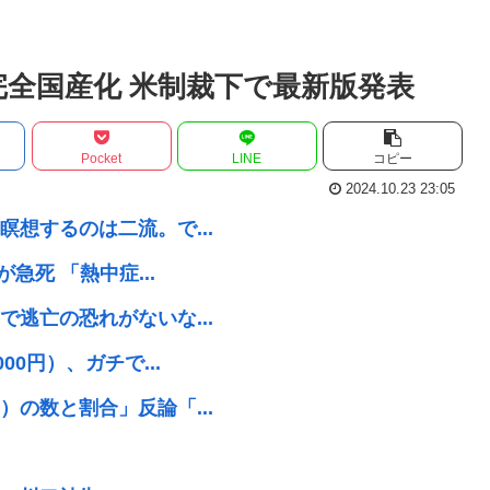
完全国産化 米制裁下で最新版発表
Pocket
LINE
コピー
2024.10.23 23:05
想するのは二流。で...
急死 「熱中症...
逃亡の恐れがないな...
0円）、ガチで...
の数と割合」反論「...