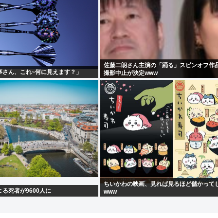
佐藤二朗さん主演の「踊る」スピンオフ作
事さん、これ~何に見えます？」
撮影中止が決定www
ちいかわの映画、見れば見るほど儲かって
る死者が9600人に
www