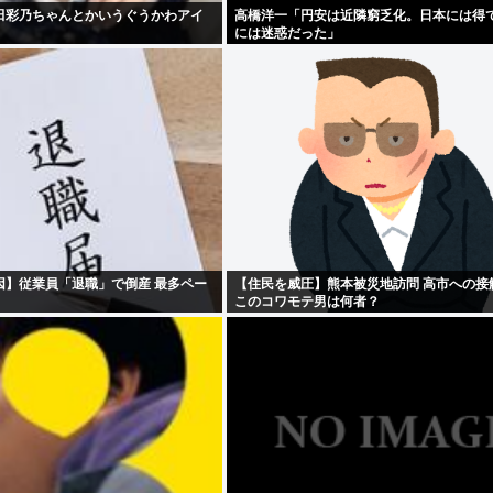
田彩乃ちゃんとかいうぐうかわアイ
高橋洋一「円安は近隣窮乏化。日本には得
には迷惑だった」
因】従業員「退職」で倒産 最多ペー
【住民を威圧】熊本被災地訪問 高市への接
このコワモテ男は何者？