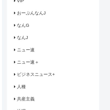
VIP
おーぷんなんJ
なんG
なんJ
ニュー速
ニュー速＋
ビジネスニュース+
人種
共産主義