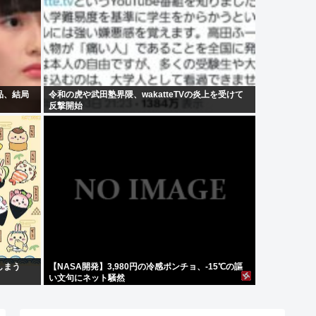
品、結局
令和の虎や武田塾界隈、wakatteTVの炎上を受けて
反撃開始
しまう
【NASA開発】3,980円の冷感ポンチョ、-15℃の謳
い文句にネット騒然