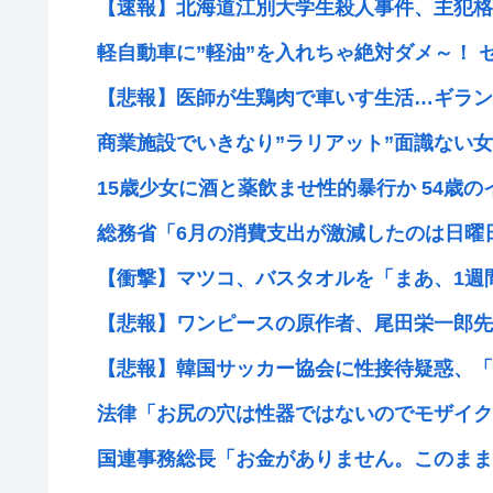
【速報】北海道江別大学生殺人事件、主犯格の川口
軽自動車に”軽油”を入れちゃ絶対ダメ～！ セ
【悲報】医師が生鶏肉で車いす生活…ギラン
商業施設でいきなり”ラリアット”面識ない女子
15歳少女に酒と薬飲ませ性的暴行か 54歳
総務省「6月の消費支出が激減したのは日曜日が
【衝撃】マツコ、バスタオルを「まあ、1週
【悲報】ワンピースの原作者、尾田栄一郎先生5
【悲報】韓国サッカー協会に性接待疑惑、「J
法律「お尻の穴は性器ではないのでモザイクは
国連事務総長「お金がありません。このままで