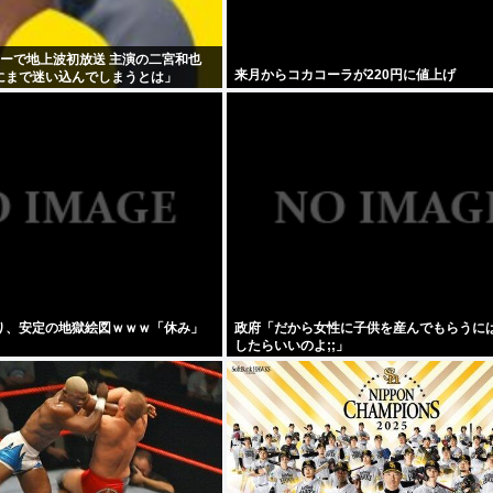
ローで地上波初放送 主演の二宮和也
来月からコカコーラが220円に値上げ
にまで迷い込んでしまうとは」
り、安定の地獄絵図ｗｗｗ「休み」
政府「だから女性に子供を産んでもらうに
したらいいのよ;;」