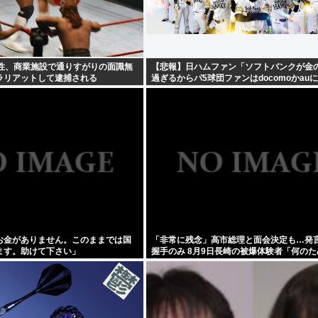
女性、商業施設で通りすがりの面識無
【悲報】日ハムファン「ソフトバンクが金
ラリアットして逮捕される
過ぎるからパ5球団ファンはdocomoかau
源を断て！」
お金がありません。このままでは国
「非常に残念」高市総理と面会決定も…発
ます。助けて下さい」
握手のみ 8月9日長崎の被爆体験者「何のため
主催の長崎市に呼ばれたから行ってるんだ