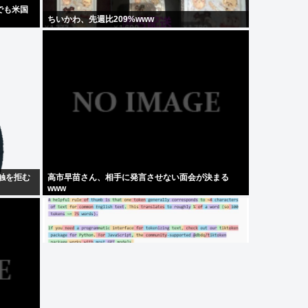
でも米国
ちいかわ、先週比209%www
触を拒む
高市早苗さん、相手に発言させない面会が決まる
www