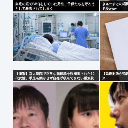
自宅の庭でBBQをしていた男性、子供たちを守ろう
きゅーすとの増
として殺害されてしまう
ドルwww
【衝撃】京大病院で正常な脳組織を誤摘出された50
【緊縮財政が原
代女性、手足も動かせず自発呼吸もできない重篤状
ス
態に…「意識はある」