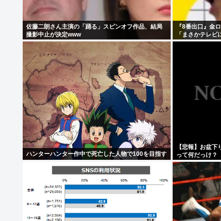
佐藤二朗さん主演の「踊る」スピンオフ作品、結局
『8番出口』金
撮影中止が決定www
「まさかテレビ
【悲報】お盆下
ハンターハンター作中で死亡した人物で100を目指す
って何だっけ？