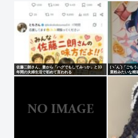
佐藤二朗さん、妻から「ハグでもしてみっか」と33
(ヽ´ん`)「ご
年間の夫婦生活で初めて言われる
栗粉みたいな精