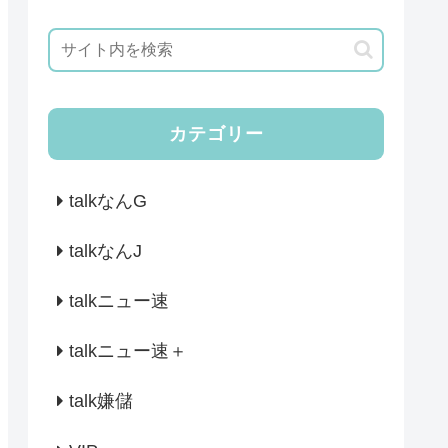
カテゴリー
talkなんG
talkなんJ
talkニュー速
talkニュー速＋
talk嫌儲