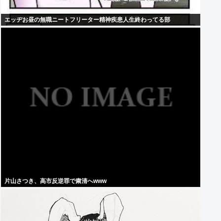
エッヂお昼の無職ニートフリーター精神疾患人生終わってる部
片山さつき、高市反逆罪で粛清へwww