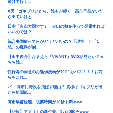
避けて行く...
X民「ゴキブリいたら、誰もが叩く！高市早苗がいた
ら出ていけと...
日本「火山大国です」←火山の熱を使って発電すれば
いいのでは？
統合失調症って何がどうヤバいの？「現実」と「妄
想」の境界が崩...
【田中俊介】おまえら「VIVANT」第13話見たか？ｗ
ｗｗ誰...
性行為の同意のお勉強漫画が192.1万バズ！！！お前
らもこれ...
パ 「高市に野次を飛ばす理由？ 貴様はゴキブリが出
たら新聞紙...
高市早苗総理、視察時間が10秒未満www
【悲報】アメリカの新生姜、1万5000円www