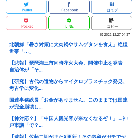
Twitter
Facebook
はてブ
Pocket
LINE
コピー
2022.12.27 04:37
北朝鮮「暑さ対策に犬肉鍋やサムゲタンを食え」絶糧
世帯「…」
【悲報】琵琶湖三市同時花火大会、開催中止を発表→
自治体が「そ...
【研究】古代の遺物からマイクロプラスチック発見、
考古学に変化...
国連事務総長「お金がありません。このままでは国連
が完全崩壊し...
【神対応？】「中国人観光客が来なくなるぞ！」→神
戸市議「で？...
【速報】佐藤二朗がまたX更新！その内容がガチでヤ