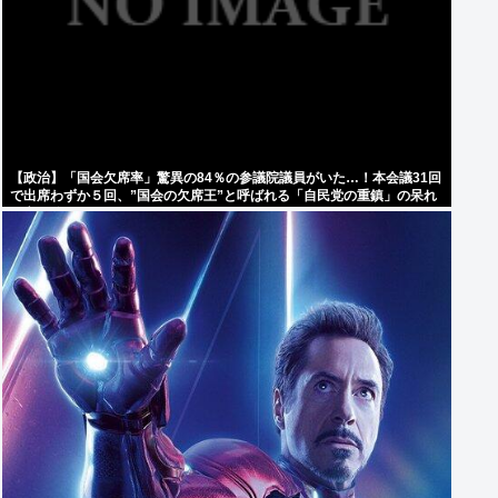
【政治】「国会欠席率」驚異の84％の参議院議員がいた…！本会議31回
で出席わずか５回、”国会の欠席王”と呼ばれる「自民党の重鎮」の呆れ
た言い分 [8/10]