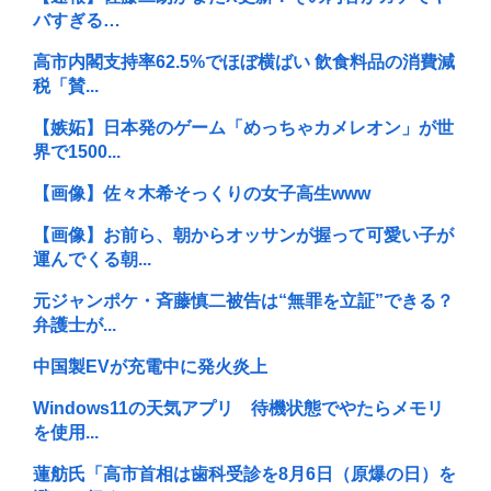
バすぎる…
高市内閣支持率62.5%でほぼ横ばい 飲食料品の消費減
税「賛...
【嫉妬】日本発のゲーム「めっちゃカメレオン」が世
界で1500...
【画像】佐々木希そっくりの女子高生www
【画像】お前ら、朝からオッサンが握って可愛い子が
運んでくる朝...
元ジャンポケ・斉藤慎二被告は“無罪を立証”できる？
弁護士が...
中国製EVが充電中に発火炎上
Windows11の天気アプリ 待機状態でやたらメモリ
を使用...
蓮舫氏「高市首相は歯科受診を8月6日（原爆の日）を