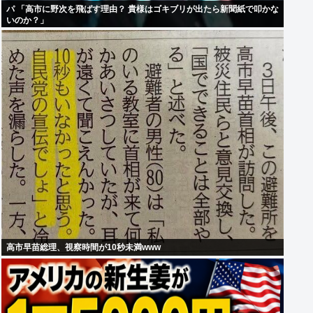
パ 「高市に野次を飛ばす理由？ 貴様はゴキブリが出たら新聞紙で叩かな
いのか？」
高市早苗総理、視察時間が10秒未満www