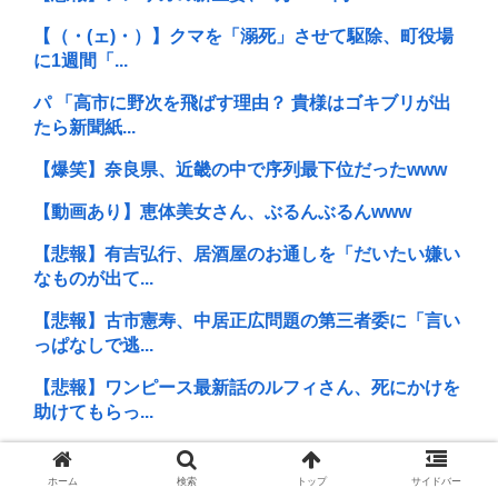
【（・(ェ)・）】クマを「溺死」させて駆除、町役場
に1週間「...
パ 「高市に野次を飛ばす理由？ 貴様はゴキブリが出
たら新聞紙...
【爆笑】奈良県、近畿の中で序列最下位だったwww
【動画あり】恵体美女さん、ぶるんぶるんwww
【悲報】有吉弘行、居酒屋のお通しを「だいたい嫌い
なものが出て...
【悲報】古市憲寿、中居正広問題の第三者委に「言い
っぱなしで逃...
【悲報】ワンピース最新話のルフィさん、死にかけを
助けてもらっ...
【謎】おじさん達、なぜかゴルフにハマってしま
う・・・
ホーム
検索
トップ
サイドバー