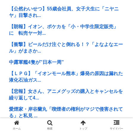
【公然わいせつ】55歳会社員、女子大生に「ニヤニ
ヤ」目撃され...
【朗報】イオン、ポケカを「小・中学生限定販売」
に 転売ヤー対...
【衝撃】ビールだけ注ぐと倒れる！？「よなよなエー
ル」がまさか...
中露軍艦4隻が”日本一周”
【ＬＰＧ】「イオンモール熊本」爆発の原因は漏れた
液化石油ガス...
【悲報】女さん、アニメグッズの購入とキャンセルを
繰り返して4...
愛煙家・岸谷蘭丸「喫煙者の権利がマジで侵害されて
る」と私見 ...
西鉄、天神駅と薬院駅の駅構内で不審な音声が流れる
ホーム
検索
トップ
サイドバー