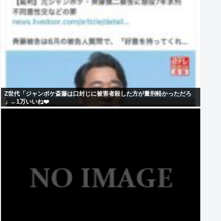
Z世代「ジャンポケ斎藤は口封じに被害者殺した方が量刑軽かっただろ
」←1万いいね❤️