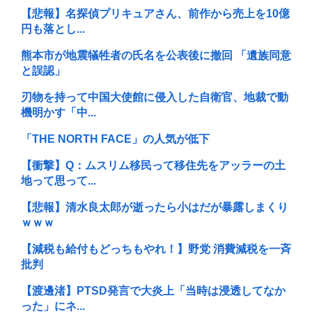
【悲報】名探偵プリキュアさん、前作から売上を10億
円も落とし...
熊本市が地震犠牲者の氏名を公表後に撤回 「遺族同意
と誤認」
刃物を持って中国大使館に侵入した自衛官、地裁で動
機明かす「中...
「THE NORTH FACE」の人気が低下
【衝撃】Q：ムスリム移民って移住先をアッラーの土
地って思って...
【悲報】清水良太郎が逝ったら小はだが暴露しまくり
ｗｗｗ
【減税も給付もどっちもやれ！】野党 消費減税を一斉
批判
【渡邊渚】PTSD発言で大炎上「当時は浸透してなか
った」にネ...