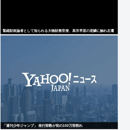
緊縮財政論者として知られる大物財務官僚、高市早苗の逆鱗に触れ左遷
「週刊少年ジャンプ」 発行部数が初の100万部割れ