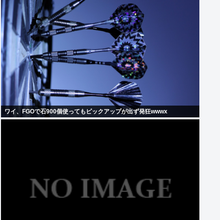
ワイ、FGOで石900個使ってもピックアップが出ず発狂wwwx