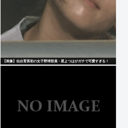
【画像】仙台育英初の女子野球部員・星よつはがガチで可愛すぎる！