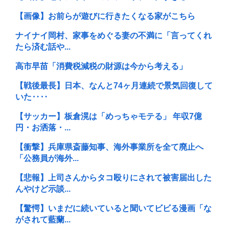
【画像】お前らが遊びに行きたくなる家がこちら
ナイナイ岡村、家事をめぐる妻の不満に「言ってくれ
たら済む話や...
高市早苗「消費税減税の財源は今から考える」
【戦後最長】日本、なんと74ヶ月連続で景気回復して
いた‥‥
【サッカー】板倉滉は「めっちゃモテる」 年収7億
円・お洒落・...
【衝撃】兵庫県斎藤知事、海外事業所を全て廃止へ
「公務員が海外...
【悲報】上司さんからタコ殴りにされて被害届出した
んやけど示談...
【驚愕】いまだに続いていると聞いてビビる漫画「な
がされて藍蘭...