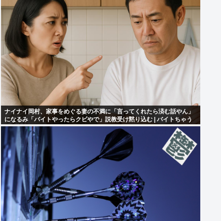
ナイナイ岡村、家事をめぐる妻の不満に「言ってくれたら済む話やん」
になるみ「バイトやったらクビやで」説教受け黙り込む | バイトちゃう
やろ