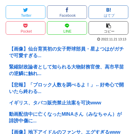
Twitter
Facebook
はてブ
Pocket
LINE
コピー
2022.11.21 13:13
【画像】仙台育英初の女子野球部員・星よつはがガチ
で可愛すぎる...
緊縮財政論者として知られる大物財務官僚、高市早苗
の逆鱗に触れ...
【悲報】「ブロック人数を調べるよ！」←好奇心で開
いたら終わる...
イギリス、タバコ販売禁止法案を可決www
動画配信中に亡くなったMINAさん（みなちゃん）が
誹謗中傷に...
【画像】地下アイドルのファンサ、エグすぎるwww