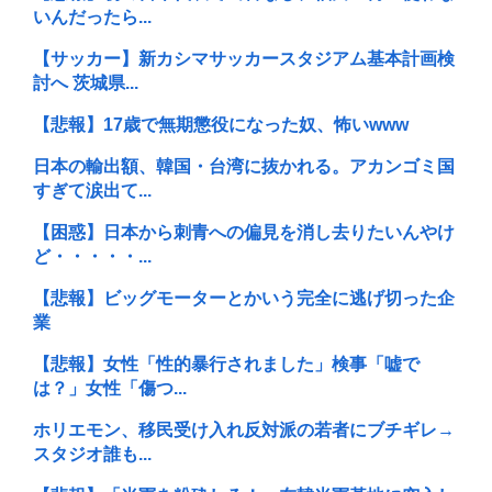
いんだったら...
【サッカー】新カシマサッカースタジアム基本計画検
討へ 茨城県...
【悲報】17歳で無期懲役になった奴、怖いwww
日本の輸出額、韓国・台湾に抜かれる。アカンゴミ国
すぎて涙出て...
【困惑】日本から刺青への偏見を消し去りたいんやけ
ど・・・・・...
【悲報】ビッグモーターとかいう完全に逃げ切った企
業
【悲報】女性「性的暴行されました」検事「嘘で
は？」女性「傷つ...
ホリエモン、移民受け入れ反対派の若者にブチギレ→
スタジオ誰も...