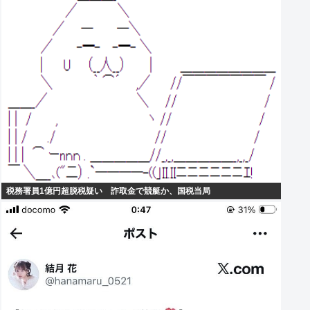
税務署員1億円超脱税疑い 詐取金で競艇か、国税当局