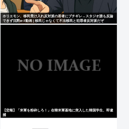
ホリエモン、移民受け入れ反対派の若者にブチギレ→スタジオ誰も反論
できず沈黙w #動画 | 移民じゃなくて不法移民と犯罪者反対派だぞ
【悲報】「米軍を粉砕しろ！」在韓米軍基地に突入した韓国学生、即逮
捕