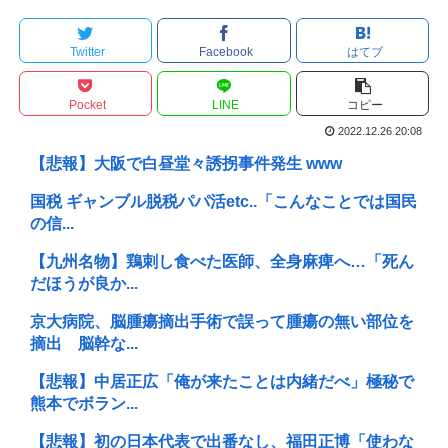
Twitter
Facebook
はてブ
Pocket
LINE
コピー
2022.12.26 20:08
【悲報】大阪で白昼堂々誘拐事件発生 www
国税 ギャンブル脱税パパ活etc..「こんなことでは国民
の信...
【九州名物】鶏刺し食べた医師、全身麻痺へ…「死ん
だほうが良か...
京大病院、脳腫瘍摘出手術で誤って腫瘍の無い部位を
摘出 脳幹な...
【悲報】中居正広「俺が来たことは内緒だべ」極秘で
熊本でボラン...
【悲報】初の日本代表で出番なし、福田正博「使わな