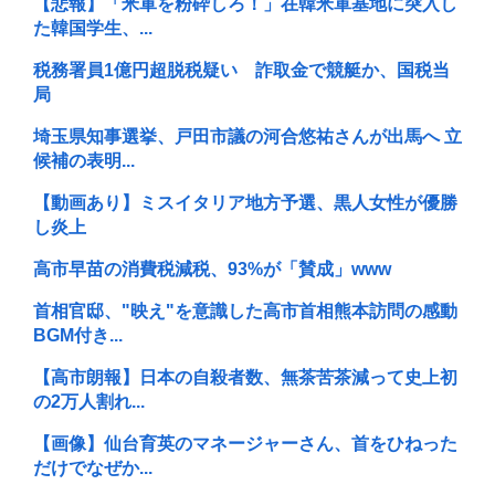
【悲報】「米軍を粉砕しろ！」在韓米軍基地に突入し
た韓国学生、...
税務署員1億円超脱税疑い 詐取金で競艇か、国税当
局
埼玉県知事選挙、戸田市議の河合悠祐さんが出馬へ 立
候補の表明...
【動画あり】ミスイタリア地方予選、黒人女性が優勝
し炎上
高市早苗の消費税減税、93%が「賛成」www
首相官邸、"映え"を意識した高市首相熊本訪問の感動
BGM付き...
【高市朗報】日本の自殺者数、無茶苦茶減って史上初
の2万人割れ...
【画像】仙台育英のマネージャーさん、首をひねった
だけでなぜか...