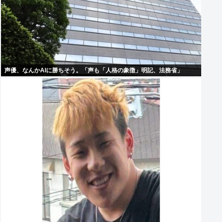
声優、なんかAIに勝ちそう。「声も「人格の象徴」明記、法務省」