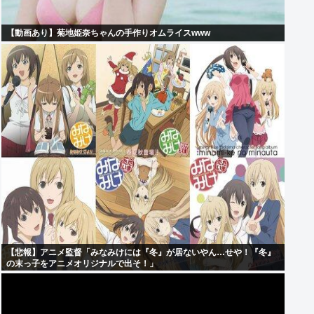
【動画あり】菊地姫奈ちゃんの手作りオムライスwww
【悲報】アニメ監督「みなみけには『冬』が居ないやん…せや！『冬』
の末っ子をアニメオリジナルで出そ！」