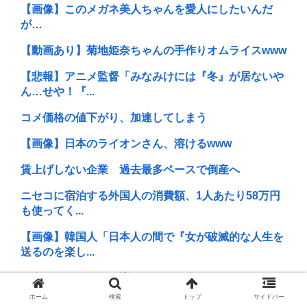
【画像】このメガネ美人ちゃんを愛人にしたいんだ
が…
【動画あり】菊地姫奈ちゃんの手作りオムライスwww
【悲報】アニメ監督「みなみけには『冬』が居ないや
ん…せや！『...
コメ価格の値下がり、加速してしまう
【画像】日本のライオンさん、溶けるwww
賃上げしない企業 過去最多ペースで倒産へ
ニセコに宿泊する外国人の消費額、1人あたり58万円
も使ってく...
【画像】韓国人「日本人の間で『女が破滅的な人生を
送るのを楽し...
お金がなくなったら増えるわかめ食ってる
ホーム
検索
トップ
サイドバー
水道水を飲むの止めた結果⋯