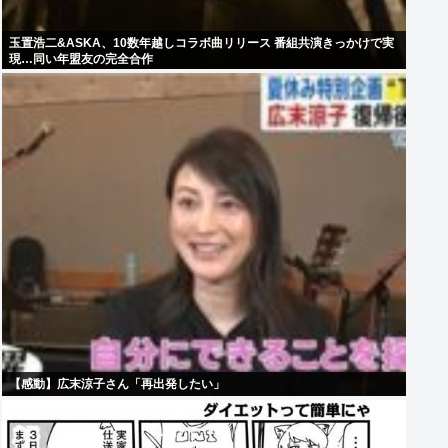
玉置浩二&ASKA、10数年越しコラボ曲リリース 番組共演きっかけで実
現…同い年盟友の完全合作
【感動】広末涼子さん「再出発したい」