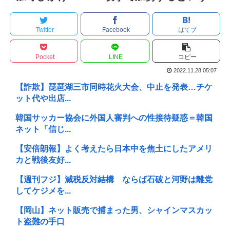
Twitter
Facebook
はてブ
Pocket
LINE
コピー
2022.11.28 05:07
【詐欺】琵琶湖三市同時花火大会、中止を発表…チケ
ット代や出店...
韓国サッカー協会に外国人審判への性接待疑惑＝韓国
ネット「信じ...
【安倍朗報】よく考えたら日本中を焦土にしたアメリ
カと戦後友好...
【週刊フジ】減税反対結構 ならば石破と河野は離党
してケジメを...
【岡山】ネット販売で捕まった男、シャインマスカッ
ト盗難の手口