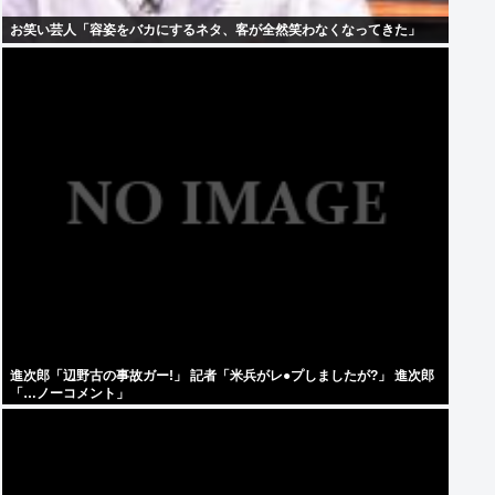
お笑い芸人「容姿をバカにするネタ、客が全然笑わなくなってきた」
進次郎「辺野古の事故ガー!」 記者「米兵がレ●プしましたが?」 進次郎
「…ノーコメント」