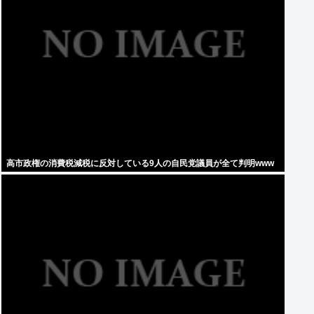
高市政権の消費税減税に反対している9人の自民党議員が全て判明www