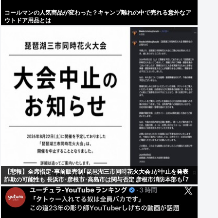
コールマンの人気商品が変わった？キャンプ離れの中で売れる意外なア
ウトドア用品とは
【悲報】全席指定･事前販売制｢琵琶湖三市同時花火大会｣が中止を発表
詐欺の可能性も 長浜市･彦根市･高島市は関与否定 彦根市消防本部も｢7
日時点で受理していない｣