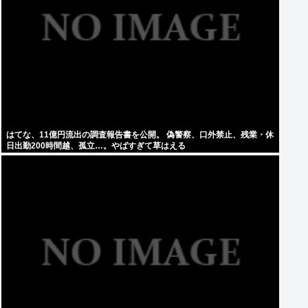
はてな、11億円流出の調査報告書を公開。 偽警察、口外禁止、残業・休
日出勤200時間越、孤立…。やばすぎて草はえる