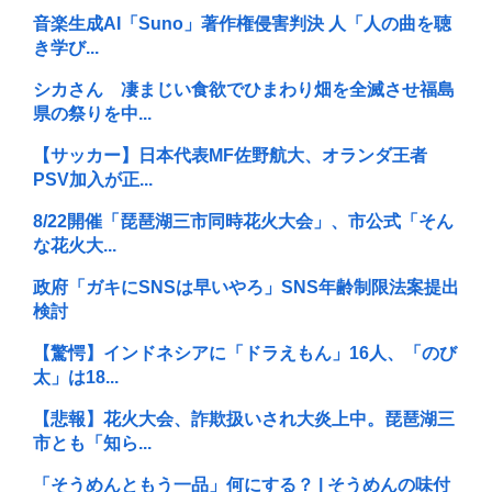
音楽生成AI「Suno」著作権侵害判決 人「人の曲を聴
き学び...
シカさん 凄まじい食欲でひまわり畑を全滅させ福島
県の祭りを中...
【サッカー】日本代表MF佐野航大、オランダ王者
PSV加入が正...
8/22開催「琵琶湖三市同時花火大会」、市公式「そん
な花火大...
政府「ガキにSNSは早いやろ」SNS年齢制限法案提出
検討
【驚愕】インドネシアに「ドラえもん」16人、「のび
太」は18...
【悲報】花火大会、詐欺扱いされ大炎上中。琵琶湖三
市とも「知ら...
「そうめんともう一品」何にする？ | そうめんの味付