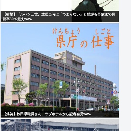
【衝撃】『ルパン三世』放送当時は「つまらない」と酷評も再放送で視
聴率30％超えwww
【爆笑】秋田県職員さん、ラブホテルから記者会見www