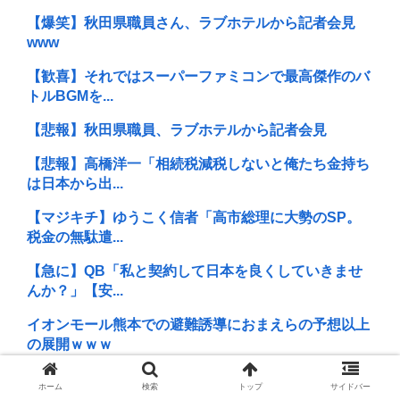
【爆笑】秋田県職員さん、ラブホテルから記者会見
www
【歓喜】それではスーパーファミコンで最高傑作のバ
トルBGMを...
【悲報】秋田県職員、ラブホテルから記者会見
【悲報】高橋洋一「相続税減税しないと俺たち金持ち
は日本から出...
【マジキチ】ゆうこく信者「高市総理に大勢のSP。
税金の無駄遣...
【急に】QB「私と契約して日本を良くしていきませ
んか？」【安...
イオンモール熊本での避難誘導におまえらの予想以上
の展開ｗｗｗ
進次郎「辺野古の事故ガー!」 記者「米兵がレ●プしま
ホーム
検索
トップ
サイドバー
したが?...