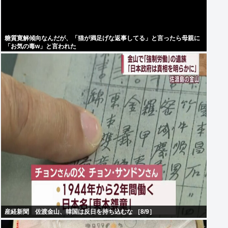
糖質寛解傾向なんだが、「猫が満足げな返事してる」と言ったら母親に
「お気の毒w」と言われた
産経新聞 佐渡金山、韓国は反日を持ち込むな ［8/9］