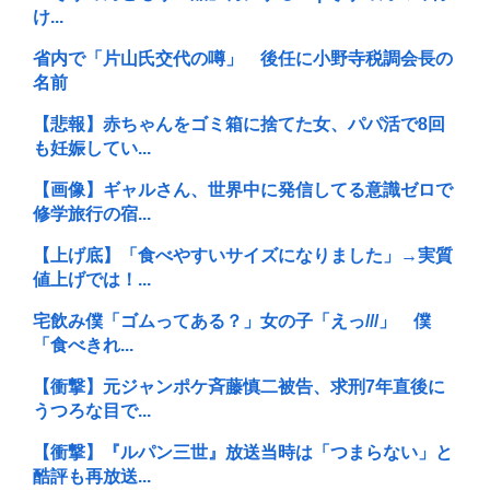
け...
省内で「片山氏交代の噂」 後任に小野寺税調会長の
名前
【悲報】赤ちゃんをゴミ箱に捨てた女、パパ活で8回
も妊娠してい...
【画像】ギャルさん、世界中に発信してる意識ゼロで
修学旅行の宿...
【上げ底】「食べやすいサイズになりました」→実質
値上げでは！...
宅飲み僕「ゴムってある？」女の子「えっ///」 僕
「食べきれ...
【衝撃】元ジャンポケ斉藤慎二被告、求刑7年直後に
うつろな目で...
【衝撃】『ルパン三世』放送当時は「つまらない」と
酷評も再放送...