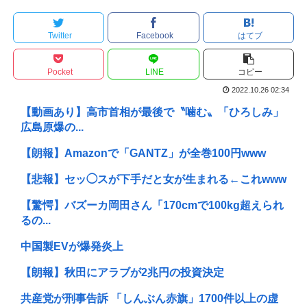
Twitter
Facebook
はてブ
Pocket
LINE
コピー
2022.10.26 02:34
【動画あり】高市首相が最後で〝噛む〟「ひろしみ」
広島原爆の...
【朗報】Amazonで「GANTZ」が全巻100円www
【悲報】セッ◯スが下手だと女が生まれる←これwww
【驚愕】バズーカ岡田さん「170cmで100kg超えられ
るの...
中国製EVが爆発炎上
【朗報】秋田にアラブが2兆円の投資決定
共産党が刑事告訴 「しんぶん赤旗」1700件以上の虚