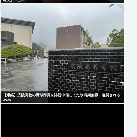
可欠」←これ
【爆笑】広陵高校の野球部員を誹謗中傷してた氷河期無職、逮捕される
www