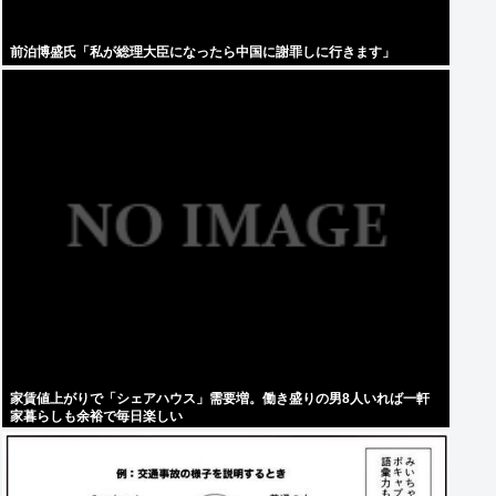
前泊博盛氏「私が総理大臣になったら中国に謝罪しに行きます」
家賃値上がりで「シェアハウス」需要増。働き盛りの男8人いれば一軒
家暮らしも余裕で毎日楽しい