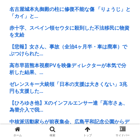
名古屋城本丸御殿の柱に修復不能な傷 「りょうじ」と
「カイ」と...
赤十字、スペイン領セウタに殺到した不法移民に物資
を支給
【悲報】女さん、事故（全治4ヶ月半・車は廃車）で
ぶつけられた...
高市早苗熊本視察PVを映像ディレクターが本気で分
析した結果、...
ゼレンスキー大統領「日本の支援は大きくない」3兆
円も支援した...
【ひろゆき他】Xのインフルエンサー達「高市さぁ、
為替介入で我...
中核派活動家らが前夜集会、広島平和記念公園からデ
モ行進「中国...
ホーム
検索
トップ
サイドバー