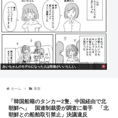
みいちゃんのモデルになった人は性格がいいらしい。
ホーム
東亜
「韓国船籍のタンカー2隻、中国経由で北
朝鮮へ」 国連制裁委が調査に着手 「北
朝鮮との船舶取引禁止」決議違反