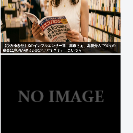
【ひろゆき他】Xのインフルエンサー達「高市さぁ、為替介入で我々の
税金11兆円が消えた訳だけど？？？」←こいつら