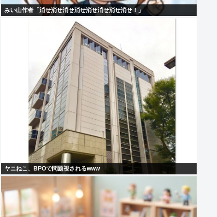
みい山作者「消せ消せ消せ消せ消せ消せ消せ消せ！」
ヤニねこ、BPOで問題視されるwww