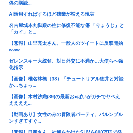
偽の購読...
AI活用すればするほど残業が増える現実
名古屋城本丸御殿の柱に修復不能な傷 「りょうじ」と
「カイ」と...
【悲報】山里亮太さん、一般人のツイートに反撃開始
www
ゼレンスキー大統領、対日外交に不満か…大使らへ強
化指示
【画像】椎名林檎（38）「チュートリアル徳井と対談
か…ちょっ...
【画像】木村沙織(39)の最新お●ぱいがガチでヤベえ
ええええ...
【動画あり】女性のみの冒険者パーティ、バルンブル
ンすぎてすぐ...
【悲報】日産さん、社運をかけたSUVを800万円で発