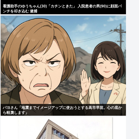
看護助手のゆうちゃん(30)「カチンときた」 入院患者の男(90)に顔面パ
ンチを叩き込む 逮捕
パヨさん「地震までイメージアップに使おうとする高市早苗。心の底か
ら軽蔑します」