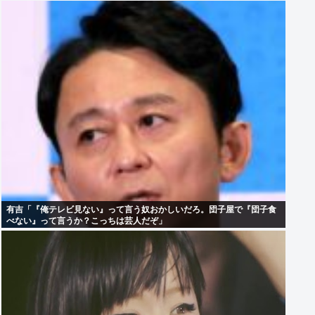
有吉「『俺テレビ見ない』って言う奴おかしいだろ。団子屋で『団子食
べない』って言うか？こっちは芸人だぞ」