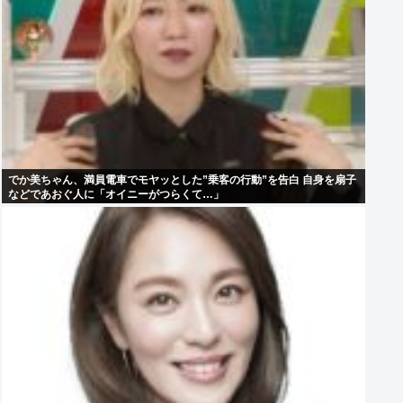
でか美ちゃん、満員電車でモヤッとした”乗客の行動”を告白 自身を扇子
などであおぐ人に「オイニーがつらくて…」