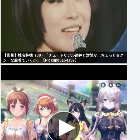
【画像】椎名林檎（38）「チュートリアル徳井と対談か…ちょっとセク
シーな服着ていくか」 【Pickup05154359】